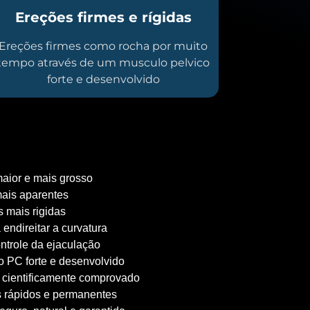
Ereções firmes e rígidas
Ereções firmes como rocha por muito
tempo através de um musculo pelvico
forte e desenvolvido
aior e mais grosso
ais aparentes
 mais rigidas
 endireitar a curvatura
ntrole da ejaculação
 PC forte e desenvolvido
 cientificamente comprovado
 rápidos e permanentes