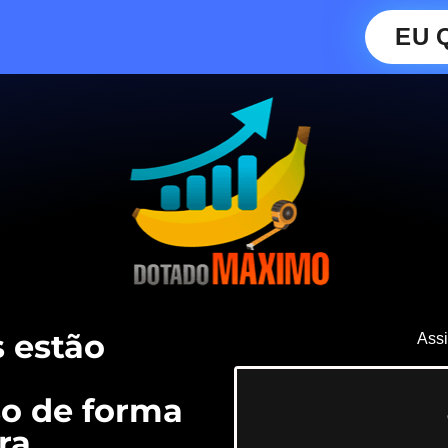
EU 
 estão
Assi
o de forma
ra.