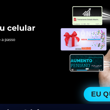
u celular
o a passo
EU 