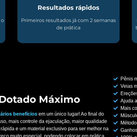
Resultados rápidos
 o
Primeiros resultados já com 2 semanas
de prática
Pênis m
Veias m
Ereções
o Dotado Máximo
Ajuda a
Mais co
ários benefícios
em um único lugar! Ao final do
Músculo
so, mais controle da ejaculação, maior qualidade
Método
rápida e um material exclusivo para ser melhor na
Ganhos
reço muito especial, podendo colocar em prática