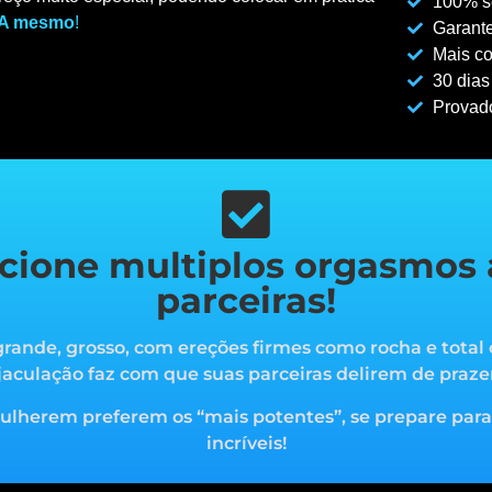
100% se
A mesmo
!
Garante
Mais co
30 dias
Provad
cione multiplos orgasmos 
parceiras!
rande, grosso, com ereções firmes como rocha e total 
jaculação faz com que suas parceiras delirem de praze
mulherem preferem os “mais potentes”, s
e prepare par
incríveis!