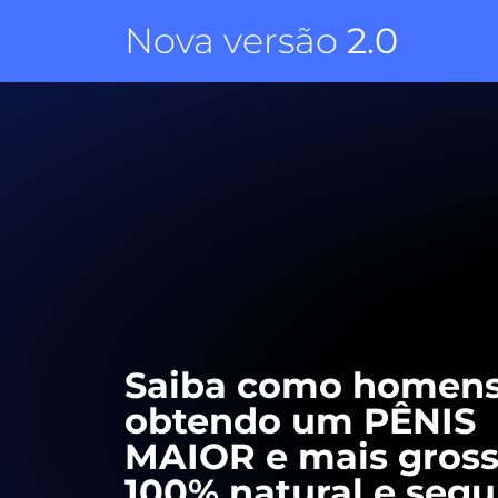
Nova versão
2.0
Saiba como homens
obtendo um PÊNIS
MAIOR e mais gross
100% natural e segu