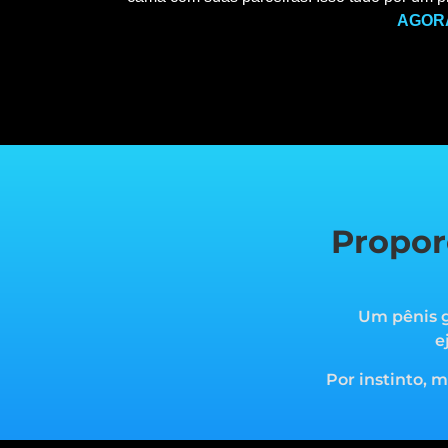
AGOR
Propor
Um pênis g
e
Por instinto, 