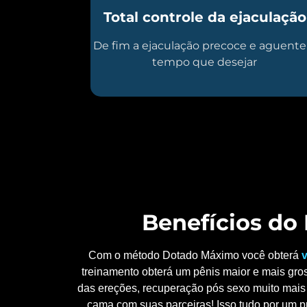
Total controle da ejaculação
De fim a ejaculação precoce e aguente
tempo que desejar
Benefícios d
Com o método Dotado Máximo você obterá
v
treinamento obterá um pênis maior e mais gros
das ereções, recuperação pós sexo muito mais 
cama com suas parceiras! Isso tudo por um p