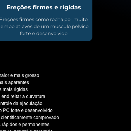
Ereções firmes e rígidas
Ereções firmes como rocha por muito
tempo através de um musculo pelvico
forte e desenvolvido
aior e mais grosso
ais aparentes
 mais rigidas
 endireitar a curvatura
ntrole da ejaculação
 PC forte e desenvolvido
 cientificamente comprovado
 rápidos e permanentes