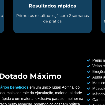
Resultados rápidos
 o
Primeiros resultados já com 2 semanas
de prática
Pênis m
Veias m
Ereções
o Dotado Máximo
Ajuda a
Mais co
ários benefícios
em um único lugar! Ao final do
Músculo
so, mais controle da ejaculação, maior qualidade
Método
rápida e um material exclusivo para ser melhor na
Ganhos
reço muito especial, podendo colocar em prática