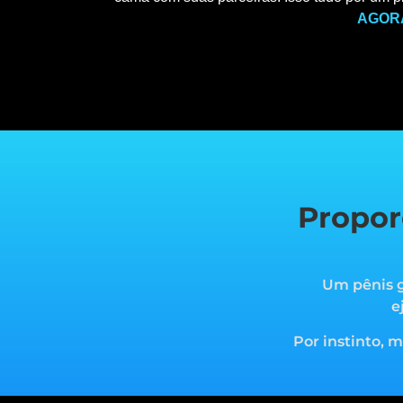
AGOR
Propor
Um pênis g
e
Por instinto, 