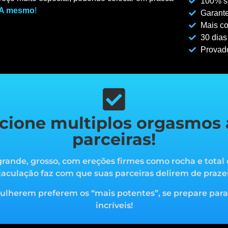
100% se
A mesmo
!
Garante
Mais co
30 dias
Provad
cione multiplos orgasmos 
parceiras!
rande, grosso, com ereções firmes como rocha e total 
jaculação faz com que suas parceiras delirem de praze
mulherem preferem os “mais potentes”, s
e prepare par
incríveis!