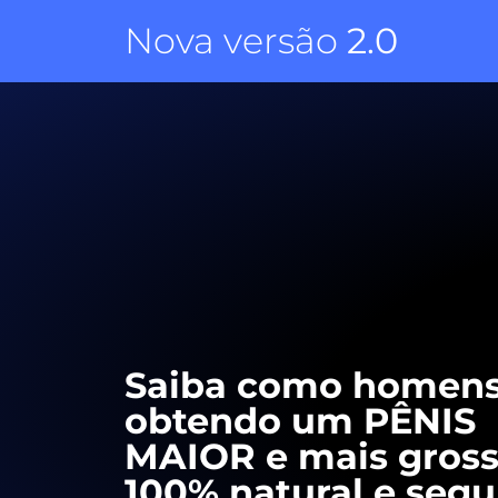
Nova versão
2.0
Saiba como homens
obtendo um PÊNIS
MAIOR e mais gross
100% natural e segu