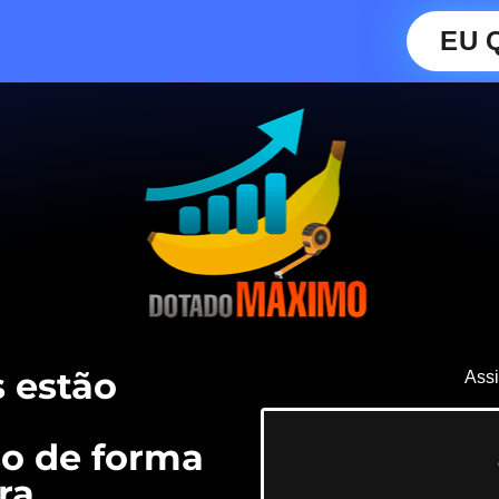
EU 
 estão
Assi
o de forma
ra.