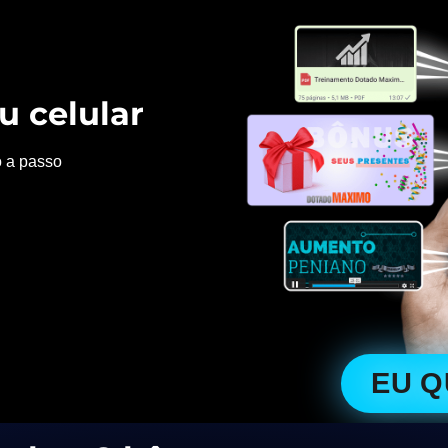
u celular
o a passo
EU 