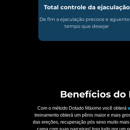
Total controle da ejaculação
De fim a ejaculação precoce e aguente
tempo que desejar
Benefícios d
Com o método Dotado Máximo você obterá
v
treinamento obterá um pênis maior e mais gros
das ereções, recuperação pós sexo muito mais 
cama com suas parceiras! Isso tudo por um p