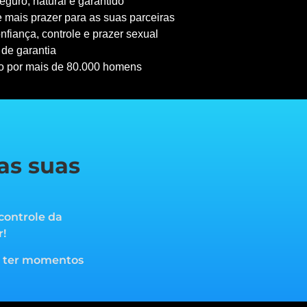
guro, natural e garantido
 mais prazer para as suas parceiras
nfiança, controle e prazer sexual
 de garantia
o por mais de 80.000 homens
as suas
controle da
r!
a ter momentos