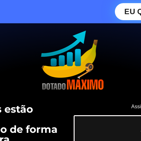
EU 
 estão
Assi
o de forma
ra.