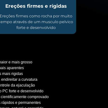
Ereções firmes e rígidas
Ereções firmes como rocha por muito
tempo através de um musculo pelvico
forte e desenvolvido
aior e mais grosso
ais aparentes
 mais rigidas
 endireitar a curvatura
ntrole da ejaculação
 PC forte e desenvolvido
 cientificamente comprovado
 rápidos e permanentes