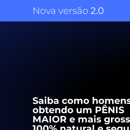
Nova versão
2.0
Saiba como homens
obtendo um PÊNIS
MAIOR e mais gross
100% natural e segu