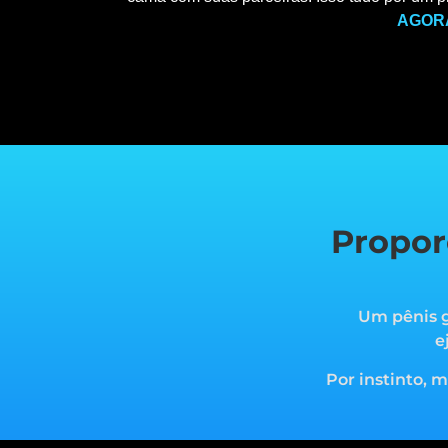
AGOR
Propor
Um pênis g
e
Por instinto, 