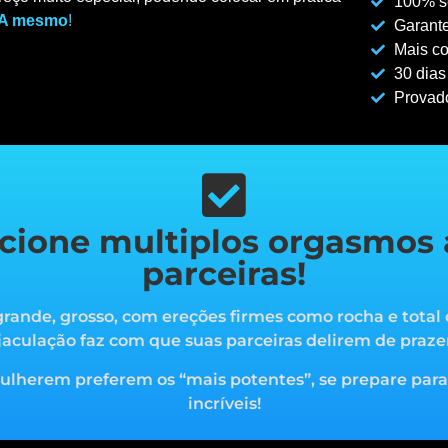
100% se
A mesmo
!
Garante
Mais co
30 dias
Provad
cione multiplos orgasmos 
parceiras!
rande, grosso, com ereções firmes como rocha e total 
jaculação faz com que suas parceiras delirem de praze
mulherem preferem os “mais potentes”, s
e prepare par
incríveis!