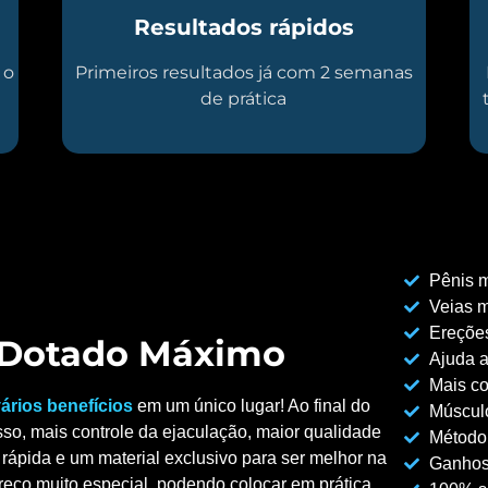
Resultados rápidos
 o
Primeiros resultados já com 2 semanas
de prática
Pênis m
Veias m
Ereções
o Dotado Máximo
Ajuda a
Mais co
ários benefícios
em um único lugar! Ao final do
Músculo
so, mais controle da ejaculação, maior qualidade
Método
rápida e um material exclusivo para ser melhor na
Ganhos
reço muito especial, podendo colocar em prática