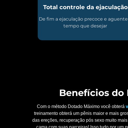
Total controle da ejaculação
De fim a ejaculação precoce e aguente
tempo que desejar
Benefícios d
Com o método Dotado Máximo você obterá
v
treinamento obterá um pênis maior e mais gros
das ereções, recuperação pós sexo muito mais 
cama com suas parceiras! Isso tudo por um p