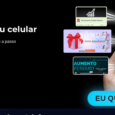
u celular
o a passo
EU 