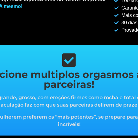
100% se
A mesmo
!
Garante
Mais co
30 dias
Provad
cione multiplos orgasmos 
parceiras!
rande, grosso, com ereções firmes como rocha e total 
jaculação faz com que suas parceiras delirem de praze
mulherem preferem os “mais potentes”, s
e prepare par
incríveis!