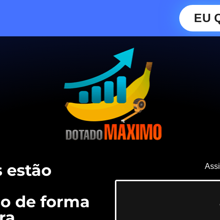
EU 
 estão
Assi
o de forma
ra.