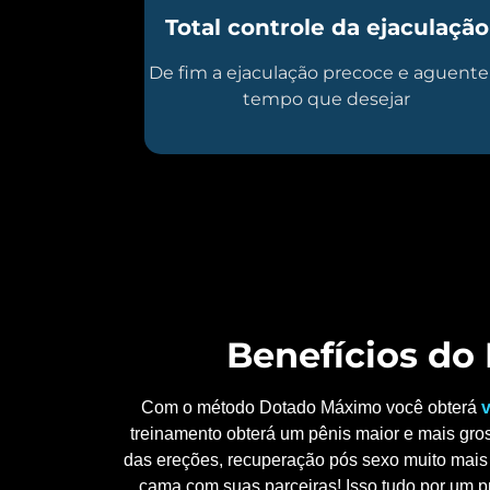
Total controle da ejaculação
De fim a ejaculação precoce e aguente
tempo que desejar
Benefícios d
Com o método Dotado Máximo você obterá
v
treinamento obterá um pênis maior e mais gros
das ereções, recuperação pós sexo muito mais 
cama com suas parceiras! Isso tudo por um p