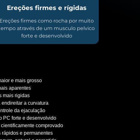
Ereções firmes e rígidas
Ereções firmes como rocha por muito
tempo através de um musculo pelvico
forte e desenvolvido
aior e mais grosso
ais aparentes
 mais rigidas
 endireitar a curvatura
ntrole da ejaculação
 PC forte e desenvolvido
 cientificamente comprovado
 rápidos e permanentes