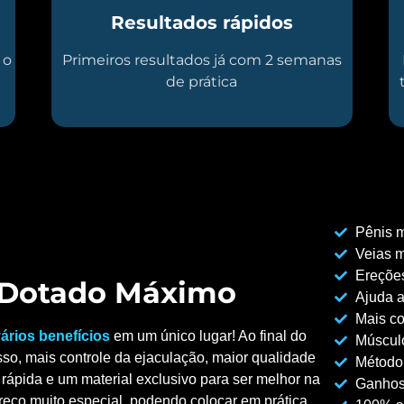
Resultados rápidos
 o
Primeiros resultados já com 2 semanas
de prática
Pênis m
Veias m
Ereções
o Dotado Máximo
Ajuda a
Mais co
ários benefícios
em um único lugar! Ao final do
Músculo
so, mais controle da ejaculação, maior qualidade
Método
rápida e um material exclusivo para ser melhor na
Ganhos
reço muito especial, podendo colocar em prática