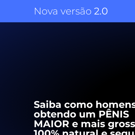
Nova versão
2.0
Saiba como homens
obtendo um PÊNIS
MAIOR e mais gross
100% natural e segu