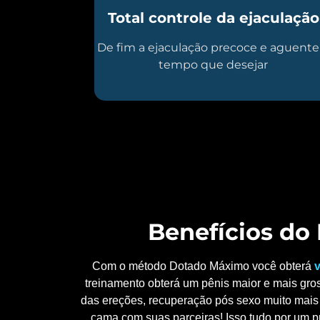
Total controle da ejaculação
De fim a ejaculação precoce e aguente
tempo que desejar
Benefícios d
Com o método Dotado Máximo você obterá
v
treinamento obterá um pênis maior e mais gros
das ereções, recuperação pós sexo muito mais 
cama com suas parceiras! Isso tudo por um p