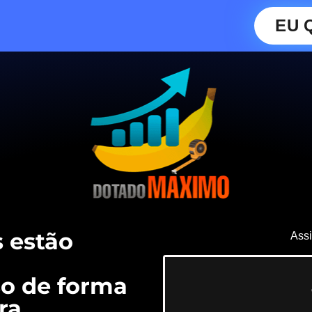
EU 
 estão
Assi
o de forma
ra.