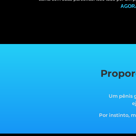
AGOR
Propor
Um pênis g
e
Por instinto, 