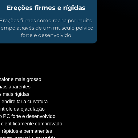
Ereções firmes e rígidas
Ereções firmes como rocha por muito
tempo através de um musculo pelvico
forte e desenvolvido
aior e mais grosso
ais aparentes
 mais rigidas
 endireitar a curvatura
ntrole da ejaculação
 PC forte e desenvolvido
 cientificamente comprovado
 rápidos e permanentes