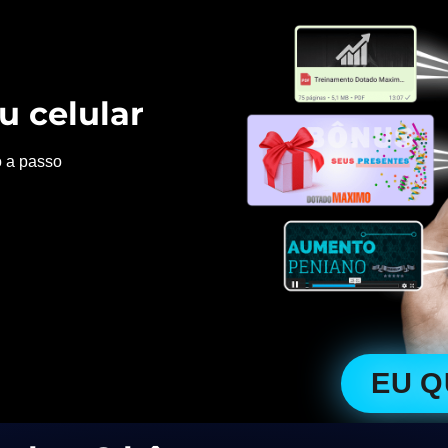
u celular
o a passo
EU 