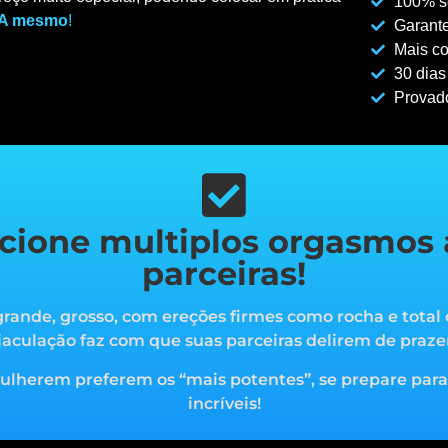
100% se
A mesmo
!
Garante
Mais co
30 dias
Provad
cione multiplos orgasmos 
parceiras!
rande, grosso, com ereções firmes como rocha e total 
jaculação faz com que suas parceiras delirem de praze
mulherem preferem os “mais potentes”, s
e prepare par
incríveis!