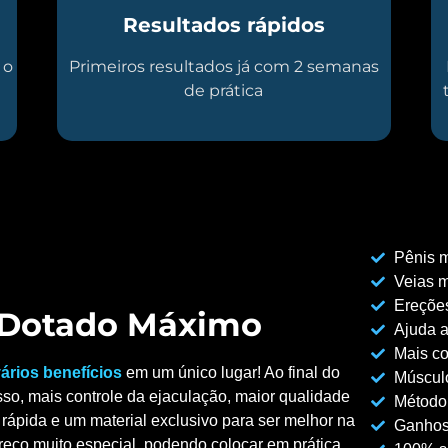
Resultados rápidos
 o
Primeiros resultados já com 2 semanas
de prática
Pênis m
Veias m
Ereções
o Dotado Máximo
Ajuda a
Mais co
ários benefícios
em um único lugar! Ao final do
Músculo
so, mais controle da ejaculação, maior qualidade
Método
rápida e um material exclusivo para ser melhor na
Ganhos
reço muito especial, podendo colocar em prática