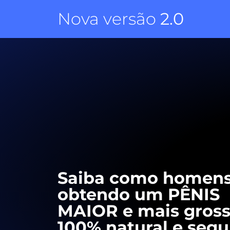
Nova versão
2.0
Saiba como homens
obtendo um PÊNIS
MAIOR e mais gross
100% natural e segu