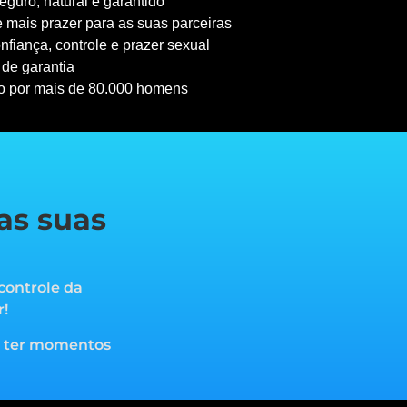
guro, natural e garantido
 mais prazer para as suas parceiras
nfiança, controle e prazer sexual
 de garantia
o por mais de 80.000 homens
as suas
controle da
r!
a ter momentos