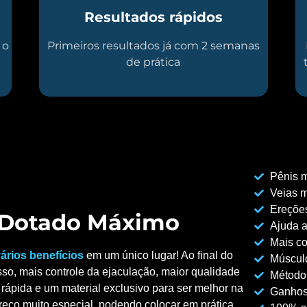
Resultados rápidos
 o
Primeiros resultados já com 2 semanas
de prática
Pênis m
Veias m
Ereções
o Dotado Máximo
Ajuda a
Mais co
ários benefícios
em um único lugar! Ao final do
Músculo
so, mais controle da ejaculação, maior qualidade
Método
rápida e um material exclusivo para ser melhor na
Ganhos
reço muito especial, podendo colocar em prática