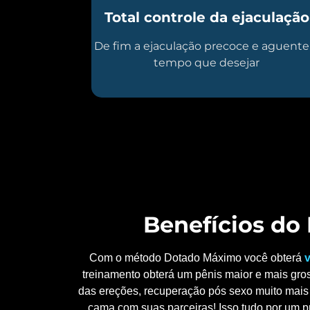
Total controle da ejaculação
De fim a ejaculação precoce e aguente
tempo que desejar
Benefícios d
Com o método Dotado Máximo você obterá
v
treinamento obterá um pênis maior e mais gros
das ereções, recuperação pós sexo muito mais 
cama com suas parceiras! Isso tudo por um p