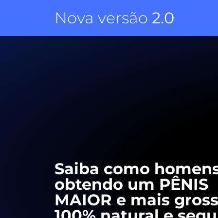
Nova versão
2.0
Saiba como homens
obtendo um PÊNIS
MAIOR e mais gross
100% natural e segu