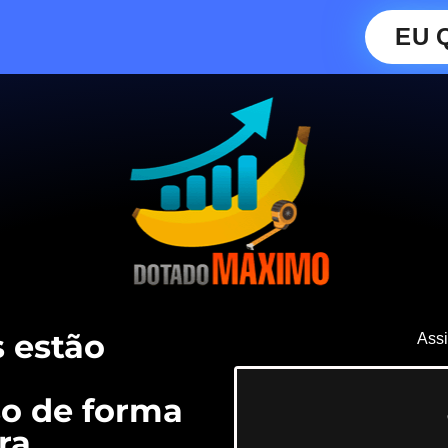
EU 
 estão
Assi
o de forma
ra.