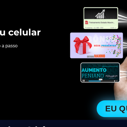
u celular
o a passo
EU 