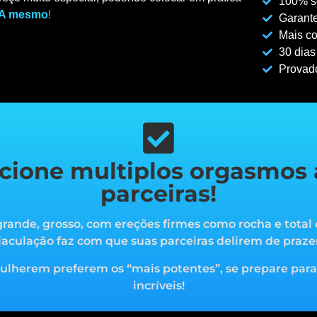
100% se
A mesmo
!
Garante
Mais co
30 dias
Provad
cione multiplos orgasmos 
parceiras!
rande, grosso, com ereções firmes como rocha e total 
jaculação faz com que suas parceiras delirem de praze
mulherem preferem os “mais potentes”, s
e prepare par
incríveis!