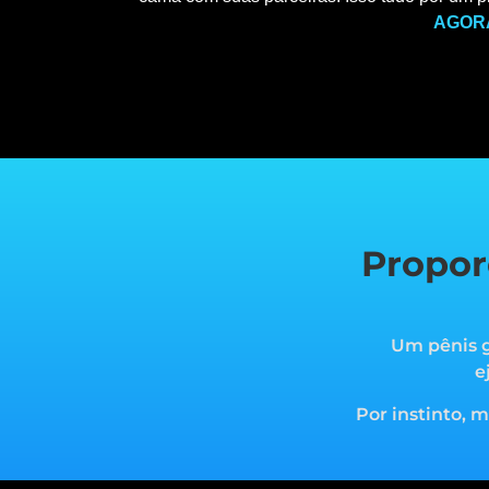
AGOR
Propor
Um pênis g
e
Por instinto, 