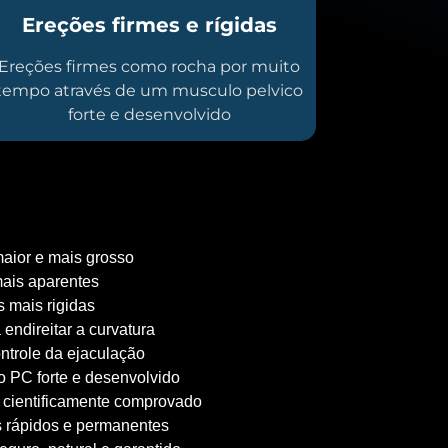
Ereções firmes e rígidas
Ereções firmes como rocha por muito
tempo através de um musculo pelvico
forte e desenvolvido
aior e mais grosso
ais aparentes
 mais rigidas
 endireitar a curvatura
ntrole da ejaculação
 PC forte e desenvolvido
 cientificamente comprovado
 rápidos e permanentes