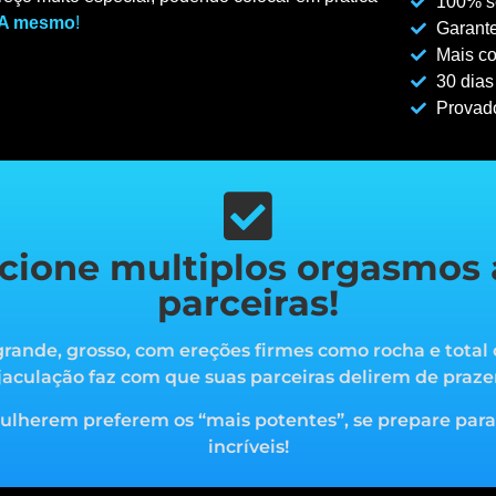
100% se
A mesmo
!
Garante
Mais co
30 dias
Provad
cione multiplos orgasmos 
parceiras!
rande, grosso, com ereções firmes como rocha e total 
jaculação faz com que suas parceiras delirem de praze
mulherem preferem os “mais potentes”, s
e prepare par
incríveis!