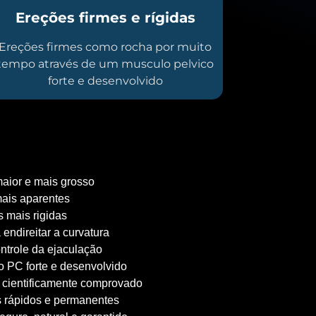
Ereções firmes e rígidas
Ereções firmes como rocha por muito
tempo através de um musculo pelvico
forte e desenvolvido
aior e mais grosso
ais aparentes
 mais rigidas
 endireitar a curvatura
ntrole da ejaculação
 PC forte e desenvolvido
 cientificamente comprovado
 rápidos e permanentes