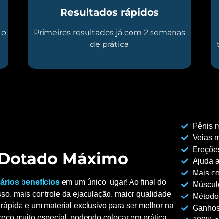
Resultados rápidos
 o
Primeiros resultados já com 2 semanas
de prática
Pênis m
Veias m
Ereções
o Dotado Máximo
Ajuda a
Mais co
ários benefícios
em um único lugar! Ao final do
Músculo
so, mais controle da ejaculação, maior qualidade
Método
rápida e um material exclusivo para ser melhor na
Ganhos
reço muito especial, podendo colocar em prática