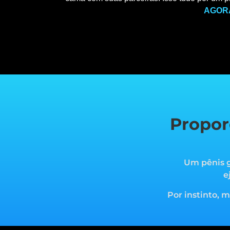
AGOR
Propor
Um pênis g
e
Por instinto, 