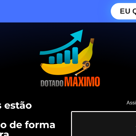
EU 
 estão
Assi
o de forma
ra.