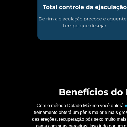
Total controle da ejaculação
De fim a ejaculação precoce e aguente
tempo que desejar
Benefícios d
Com o método Dotado Máximo você obterá
v
treinamento obterá um pênis maior e mais gros
das ereções, recuperação pós sexo muito mais 
cama com suas parceiras! Isso tudo por um p