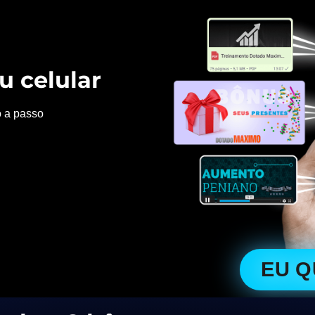
u celular
o a passo
EU 