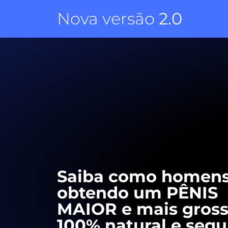
Nova versão
2.0
Saiba como homens
obtendo um PÊNIS
MAIOR e mais gross
100% natural e segu