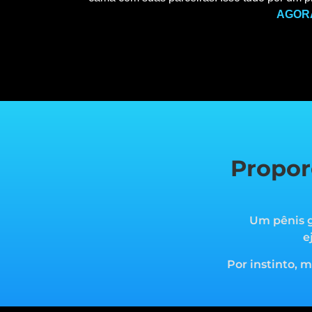
AGOR
Propor
Um pênis g
e
Por instinto, 