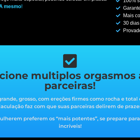
100% se
A mesmo
!
Garante
Mais co
30 dias
Provad
cione multiplos orgasmos 
parceiras!
rande, grosso, com ereções firmes como rocha e total 
jaculação faz com que suas parceiras delirem de praze
mulherem preferem os “mais potentes”, s
e prepare par
incríveis!