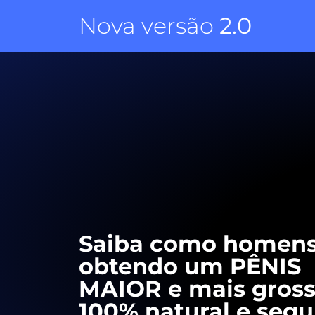
Nova versão
2.0
Saiba como homens
obtendo um PÊNIS
MAIOR e mais gross
100% natural e segu