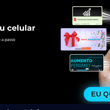
u celular
o a passo
EU 