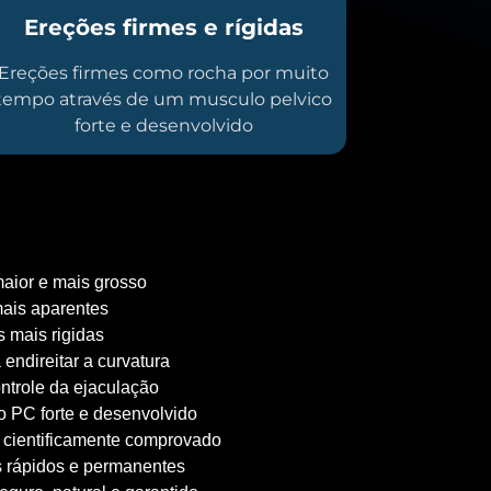
Ereções firmes e rígidas
Ereções firmes como rocha por muito
tempo através de um musculo pelvico
forte e desenvolvido
aior e mais grosso
ais aparentes
 mais rigidas
 endireitar a curvatura
ntrole da ejaculação
 PC forte e desenvolvido
 cientificamente comprovado
 rápidos e permanentes