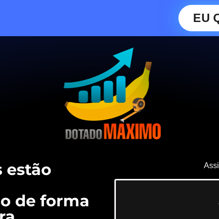
EU 
 estão
Assi
o de forma
ra.