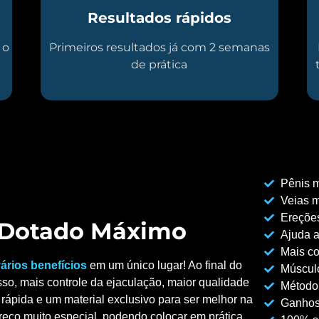
Resultados rápidos
 o
Primeiros resultados já com 2 semanas
de prática
Pênis m
Veias m
Ereções
o Dotado Máximo
Ajuda a
Mais co
ários benefícios
em um único lugar! Ao final do
Músculo
so, mais controle da ejaculação, maior qualidade
Método
rápida e um material exclusivo para ser melhor na
Ganhos
reço muito especial, podendo colocar em prática