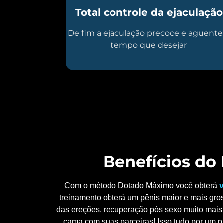
Total controle da ejaculação
De fim a ejaculação precoce e aguente
tempo que desejar
Benefícios d
Com o método Dotado Máximo você obterá
v
treinamento obterá um pênis maior e mais gros
das ereções, recuperação pós sexo muito mais 
cama com suas parceiras! Isso tudo por um p