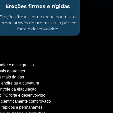
Ereções firmes e rígidas
Ereções firmes como rocha por muito
tempo através de um musculo pelvico
forte e desenvolvido
aior e mais grosso
ais aparentes
 mais rigidas
 endireitar a curvatura
ntrole da ejaculação
 PC forte e desenvolvido
 cientificamente comprovado
 rápidos e permanentes