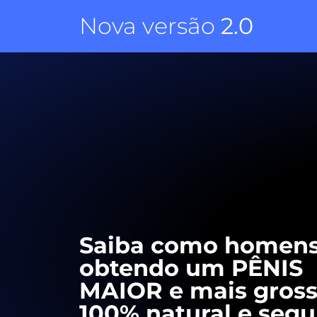
Nova versão
2.0
Saiba como homens
obtendo um PÊNIS
MAIOR e mais gross
100% natural e segu