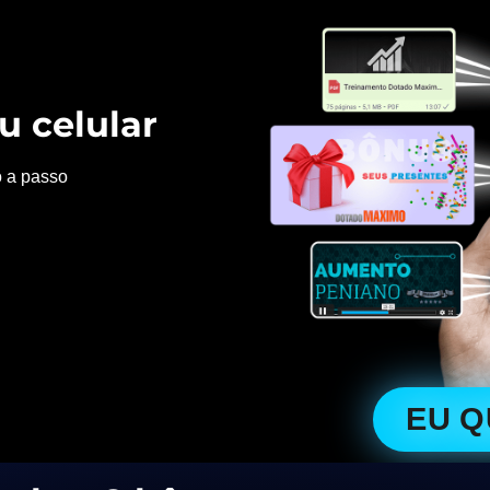
u celular
o a passo
EU 