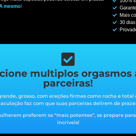
100% se
A mesmo
!
Garante
Mais co
30 dias
Provad
cione multiplos orgasmos 
parceiras!
rande, grosso, com ereções firmes como rocha e total 
jaculação faz com que suas parceiras delirem de praze
mulherem preferem os “mais potentes”, s
e prepare par
incríveis!