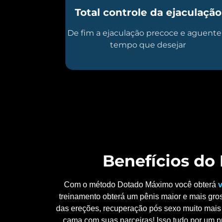
Total controle da ejaculação
De fim a ejaculação precoce e aguente
tempo que desejar
Benefícios d
Com o método Dotado Máximo você obterá
v
treinamento obterá um pênis maior e mais gros
das ereções, recuperação pós sexo muito mais 
cama com suas parceiras! Isso tudo por um p