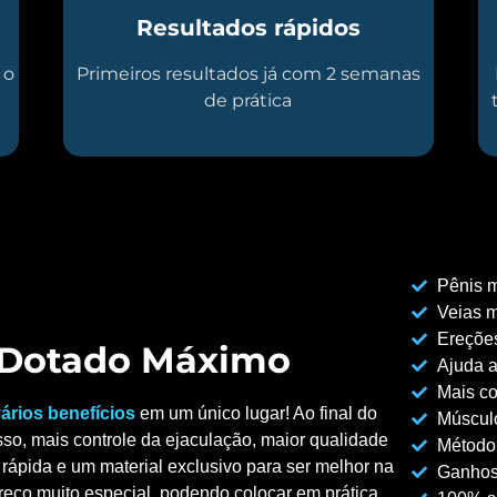
Resultados rápidos
 o
Primeiros resultados já com 2 semanas
de prática
Pênis m
Veias m
Ereções
o Dotado Máximo
Ajuda a
Mais co
ários benefícios
em um único lugar! Ao final do
Músculo
so, mais controle da ejaculação, maior qualidade
Método
rápida e um material exclusivo para ser melhor na
Ganhos
reço muito especial, podendo colocar em prática