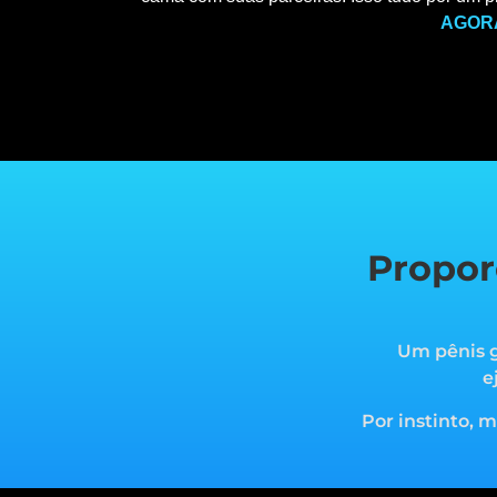
AGOR
Propor
Um pênis g
e
Por instinto, 