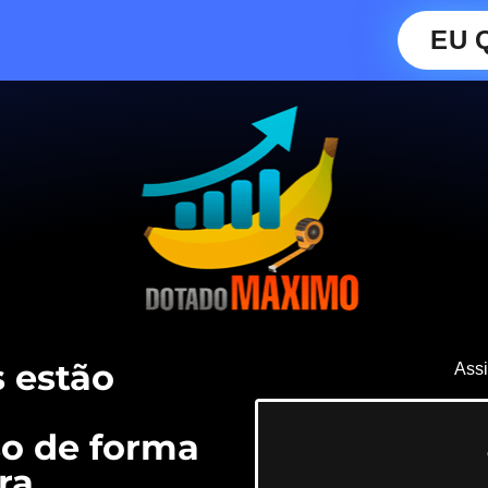
EU 
 estão
Assi
o de forma
ra.