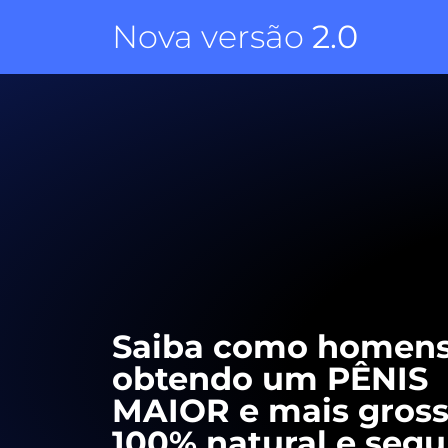
Nova versão
2.0
Saiba como homens
obtendo um PÊNIS
MAIOR e mais gross
100% natural e segu