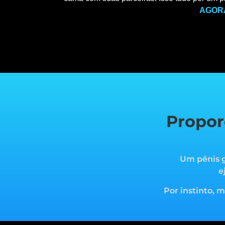
AGOR
Propor
Um pênis g
e
Por instinto, 