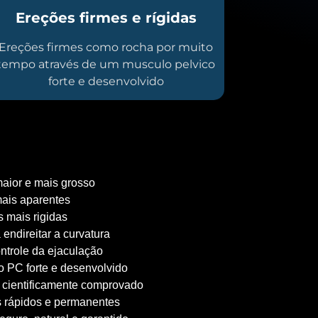
Ereções firmes e rígidas
Ereções firmes como rocha por muito
tempo através de um musculo pelvico
forte e desenvolvido
aior e mais grosso
ais aparentes
 mais rigidas
 endireitar a curvatura
ntrole da ejaculação
 PC forte e desenvolvido
 cientificamente comprovado
 rápidos e permanentes