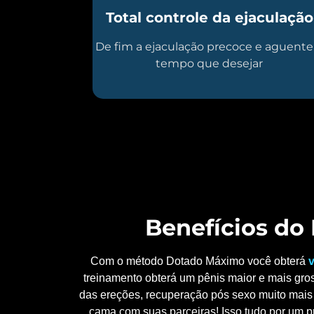
Total controle da ejaculação
De fim a ejaculação precoce e aguente
tempo que desejar
Benefícios d
Com o método Dotado Máximo você obterá
v
treinamento obterá um pênis maior e mais gros
das ereções, recuperação pós sexo muito mais 
cama com suas parceiras! Isso tudo por um p