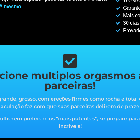
100% se
A mesmo
!
Garante
Mais co
30 dias
Provad
cione multiplos orgasmos 
parceiras!
rande, grosso, com ereções firmes como rocha e total 
jaculação faz com que suas parceiras delirem de praze
mulherem preferem os “mais potentes”, s
e prepare par
incríveis!