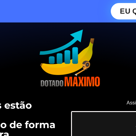
EU 
 estão
Assi
o de forma
ra.