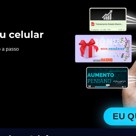
u celular
o a passo
EU 