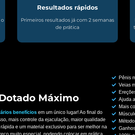
Resultados rápidos
 o
Primeiros resultados já com 2 semanas
de prática
Pênis m
Veias m
Ereções
o Dotado Máximo
Ajuda a
Mais co
ários benefícios
em um único lugar! Ao final do
Músculo
so, mais controle da ejaculação, maior qualidade
Método
rápida e um material exclusivo para ser melhor na
Ganhos
reço muito especial, podendo colocar em prática