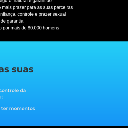
guro, natural e garantido
 mais prazer para as suas parceiras
nfiança, controle e prazer sexual
 de garantia
o por mais de 80.000 homens
as suas
controle da
r!
a ter momentos