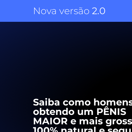
Nova versão
2.0
Saiba como homens
obtendo um PÊNIS
MAIOR e mais gross
100% natural e segu