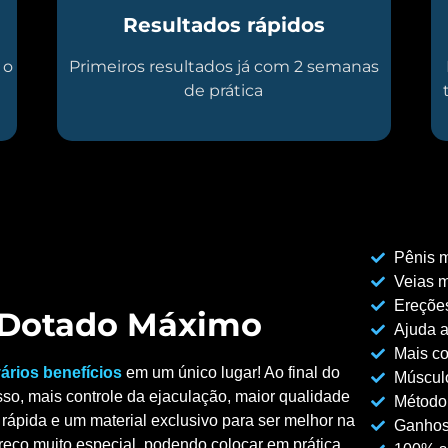
Resultados rápidos
 o
Primeiros resultados já com 2 semanas
de prática
Pênis m
Veias m
Ereções
o Dotado Máximo
Ajuda a
Mais co
ários benefícios
em um único lugar! Ao final do
Músculo
so, mais controle da ejaculação, maior qualidade
Método
rápida e um material exclusivo para ser melhor na
Ganhos
reço muito especial, podendo colocar em prática