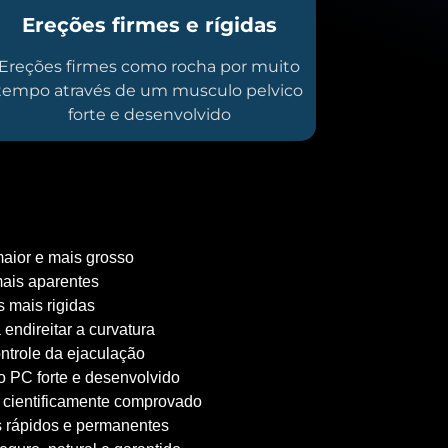
Ereções firmes e rígidas
Ereções firmes como rocha por muito
tempo através de um musculo pelvico
forte e desenvolvido
aior e mais grosso
ais aparentes
 mais rigidas
 endireitar a curvatura
ntrole da ejaculação
 PC forte e desenvolvido
 cientificamente comprovado
 rápidos e permanentes