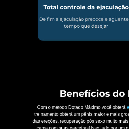
Total controle da ejaculação
De fim a ejaculação precoce e aguente
tempo que desejar
Benefícios d
Com o método Dotado Máximo você obterá
v
treinamento obterá um pênis maior e mais gros
das ereções, recuperação pós sexo muito mais 
cama com suas parceiras! Isso tudo por um p