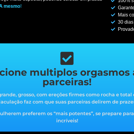
100% se
A mesmo
!
Garante
Mais co
30 dias
Provad
cione multiplos orgasmos 
parceiras!
rande, grosso, com ereções firmes como rocha e total 
jaculação faz com que suas parceiras delirem de praze
mulherem preferem os “mais potentes”, s
e prepare par
incríveis!