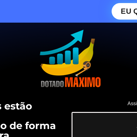
EU 
 estão
Assi
o de forma
ra.