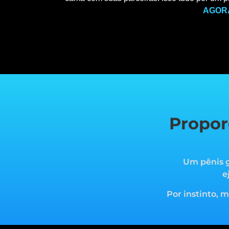
AGOR
Propor
Um pênis g
e
Por instinto, 