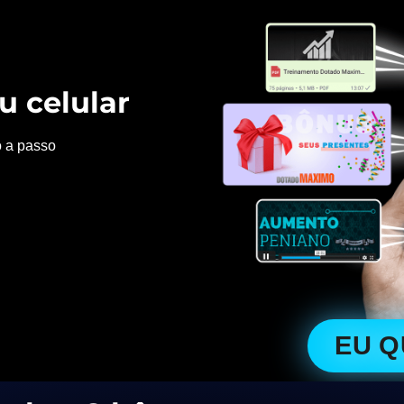
u celular
o a passo
EU 