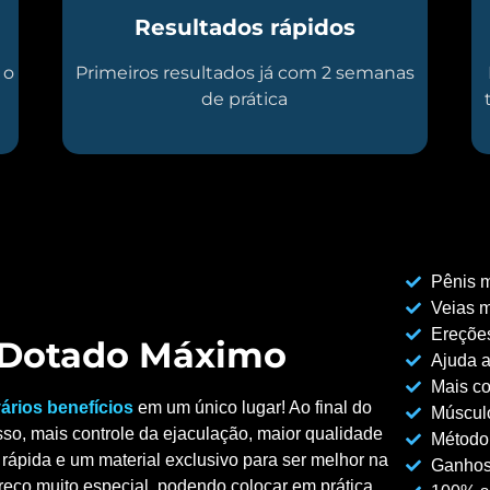
Resultados rápidos
 o
Primeiros resultados já com 2 semanas
de prática
Pênis m
Veias m
Ereções
o Dotado Máximo
Ajuda a
Mais co
ários benefícios
em um único lugar! Ao final do
Músculo
so, mais controle da ejaculação, maior qualidade
Método
rápida e um material exclusivo para ser melhor na
Ganhos
reço muito especial, podendo colocar em prática