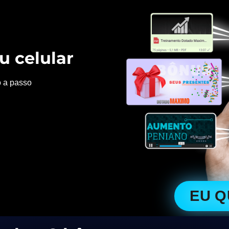
u celular
o a passo
EU 