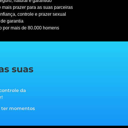
guro, natural e garantido
 mais prazer para as suas parceiras
nfiança, controle e prazer sexual
 de garantia
o por mais de 80.000 homens
as suas
controle da
r!
a ter momentos