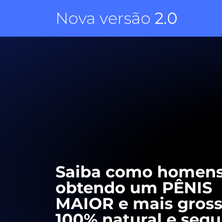
Nova versão
2.0
Saiba como homens
obtendo um PÊNIS
MAIOR e mais gross
100% natural e segu