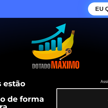
EU 
 estão
Assi
o de forma
ra.