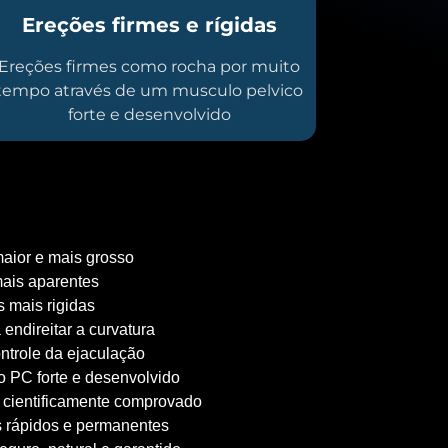
Ereções firmes e rígidas
Ereções firmes como rocha por muito
tempo através de um musculo pelvico
forte e desenvolvido
aior e mais grosso
ais aparentes
 mais rigidas
 endireitar a curvatura
ntrole da ejaculação
 PC forte e desenvolvido
 cientificamente comprovado
 rápidos e permanentes