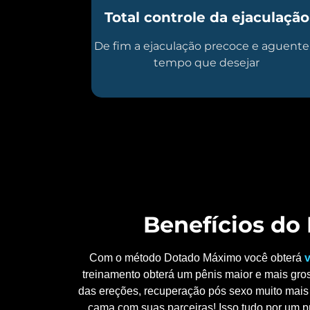
Total controle da ejaculação
De fim a ejaculação precoce e aguente
tempo que desejar
Benefícios d
Com o método Dotado Máximo você obterá
v
treinamento obterá um pênis maior e mais gros
das ereções, recuperação pós sexo muito mais 
cama com suas parceiras! Isso tudo por um p