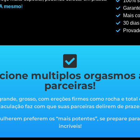
100% se
A mesmo
!
Garante
Mais co
30 dias
Provad
cione multiplos orgasmos 
parceiras!
rande, grosso, com ereções firmes como rocha e total 
jaculação faz com que suas parceiras delirem de praze
mulherem preferem os “mais potentes”, s
e prepare par
incríveis!