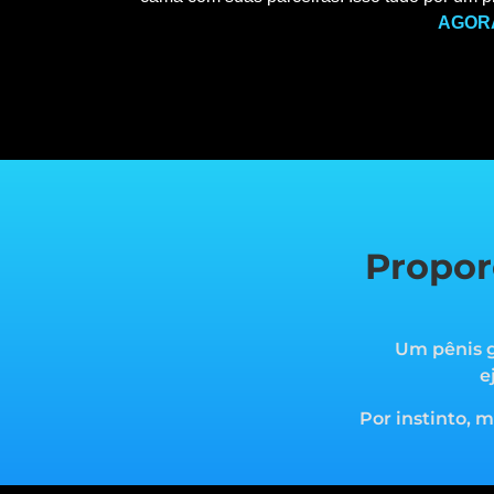
AGOR
Propor
Um pênis g
e
Por instinto, 