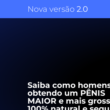
Nova versão
2.0
Saiba como homens
obtendo um PÊNIS
MAIOR e mais gross
100% natural e segu