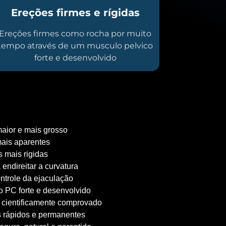
Ereções firmes e rígidas
Ereções firmes como rocha por muito
tempo através de um musculo pelvico
forte e desenvolvido
aior e mais grosso
ais aparentes
 mais rigidas
 endireitar a curvatura
ntrole da ejaculação
 PC forte e desenvolvido
 cientificamente comprovado
 rápidos e permanentes