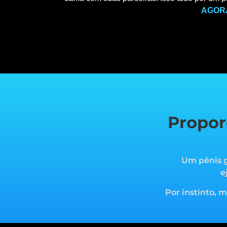
AGOR
Propor
Um pênis g
e
Por instinto, 