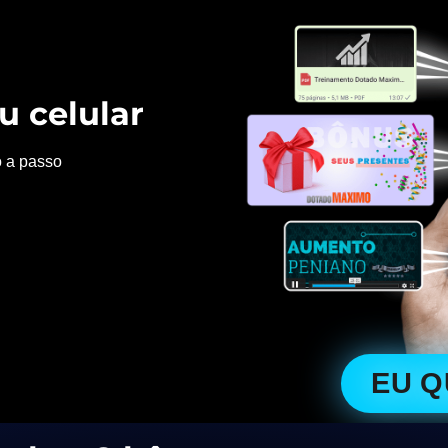
u celular
o a passo
EU 