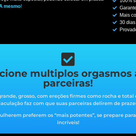
100% se
A mesmo
!
Garante
Mais co
30 dias
Provad
cione multiplos orgasmos 
parceiras!
rande, grosso, com ereções firmes como rocha e total 
jaculação faz com que suas parceiras delirem de praze
mulherem preferem os “mais potentes”, s
e prepare par
incríveis!