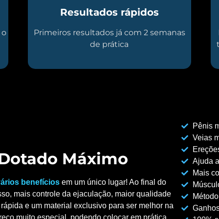
Resultados rápidos
 o
Primeiros resultados já com 2 semanas
de prática
Pênis m
Veias m
Ereções
o Dotado Máximo
Ajuda a
Mais co
ários benefícios
em um único lugar! Ao final do
Músculo
so, mais controle da ejaculação, maior qualidade
Método
rápida e um material exclusivo para ser melhor na
Ganhos
reço muito especial, podendo colocar em prática