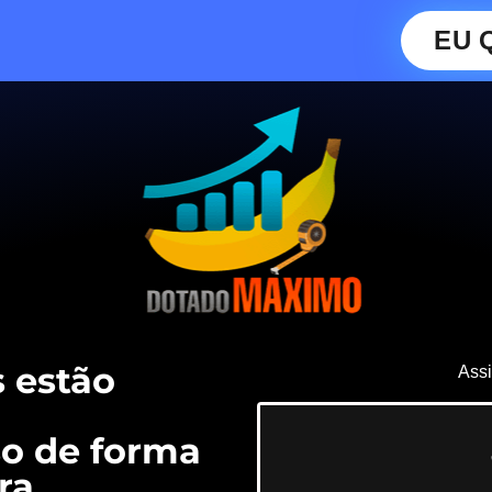
EU 
 estão
Assi
o de forma
ra.