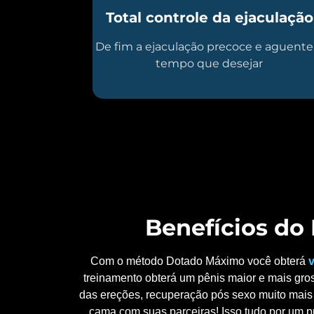
Total controle da ejaculação
De fim a ejaculação precoce e aguente
tempo que desejar
Benefícios d
Com o método Dotado Máximo você obterá
v
treinamento obterá um pênis maior e mais gros
das ereções, recuperação pós sexo muito mais 
cama com suas parceiras! Isso tudo por um p