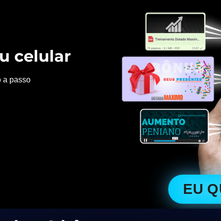
u celular
o a passo
EU 