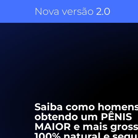
Nova versão
2.0
Saiba como homens
obtendo um PÊNIS
MAIOR e mais gross
100% natural e segu