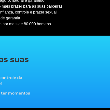
guro, natural e garantido
 mais prazer para as suas parceiras
nfiança, controle e prazer sexual
 de garantia
o por mais de 80.000 homens
as suas
controle da
r!
a ter momentos