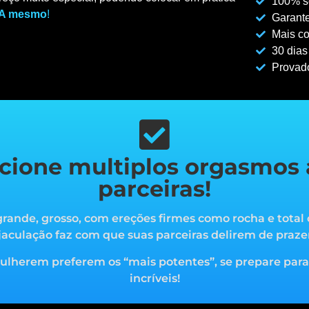
100% se
A mesmo
!
Garante
Mais co
30 dias
Provad
cione multiplos orgasmos 
parceiras!
rande, grosso, com ereções firmes como rocha e total 
jaculação faz com que suas parceiras delirem de praze
mulherem preferem os “mais potentes”, s
e prepare par
incríveis!