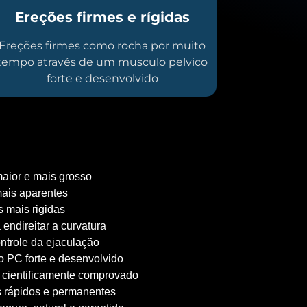
Ereções firmes e rígidas
Ereções firmes como rocha por muito
tempo através de um musculo pelvico
forte e desenvolvido
aior e mais grosso
ais aparentes
 mais rigidas
 endireitar a curvatura
ntrole da ejaculação
 PC forte e desenvolvido
 cientificamente comprovado
 rápidos e permanentes