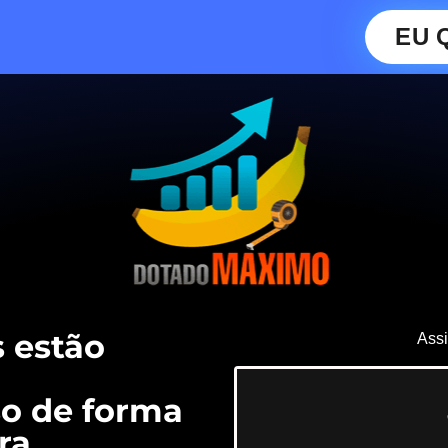
EU 
 estão
Assi
o de forma
ra.